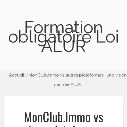
Formation
obligatoire Loi
ALUR
Accueil
MonClub.Immo vs autres plateformes : une vision
centrée ALUR
MonClub.Immo vs