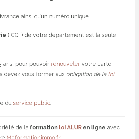
livrance ainsi qu’un numéro unique.
rie
( CCI ) de votre département est la seule
 3 ans, pour pouvoir
renouveler
votre carte
ous devez vous former aux
obligation de la
loi
ite du
service public
.
riété de la
formation
loi ALUR
en ligne
avec
ire
Maformationimmo.fr