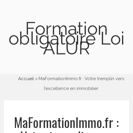
Formation
obligatoire Loi
ALUR
Accueil
MaFormationImmo.fr : Votre tremplin vers
l’excellence en immobilier
MaFormationImmo.fr :