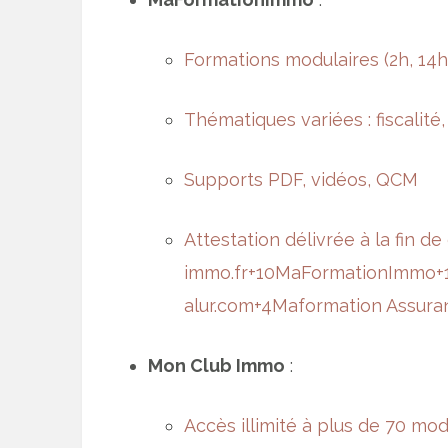
Formations modulaires (2h, 14
Thématiques variées : fiscalité
Supports PDF, vidéos, QCM
Attestation
délivrée à la fin d
immo.fr
+10
MaFormationImmo
+
alur.com
+4
Maformation Assura
Mon Club Immo
:
Accès illimité à plus de 70 mo