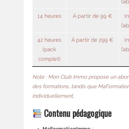
l’
14 heures
À partir de 99 €
I
l’
42 heures
À partir de 299 €
I
(pack
l’
complet)
Note : Mon Club Immo propose un abo
des formations, tandis que MaFormatio
individuellement.
Contenu pédagogique
MaFormationImmo
: