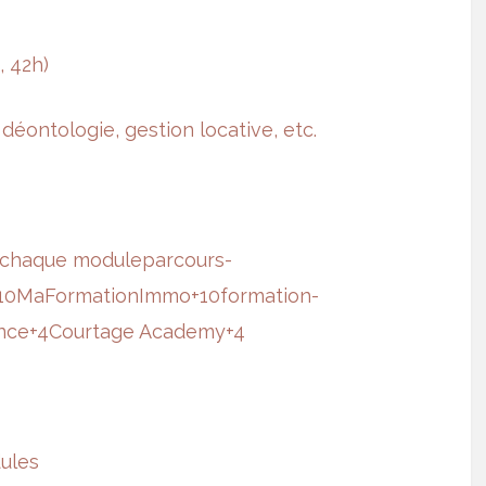
h,
42h
)
,
déontologie
, gestion locative, etc.
e chaque module
parcours-
10
MaFormationImmo
+10
formation-
nce
+4
Courtage Academy
+4
dules