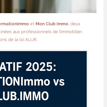
rmationImmo
et
Mon Club Immo
, deux
inées aux professionnels de l’immobilier,
ons de la
loi ALUR
.