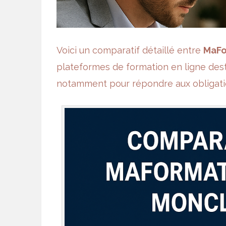
Voici un comparatif détaillé entre
MaFo
plateformes de
formation en ligne
dest
notamment pour répondre aux obligati