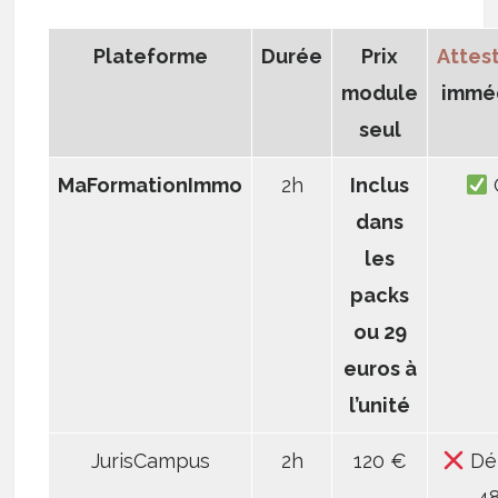
Plateforme
Durée
Prix
Attes
module
immé
seul
MaFormationImmo
2h
Inclus
dans
les
packs
ou 29
euros à
l’unité
JurisCampus
2h
120 €
Dél
4