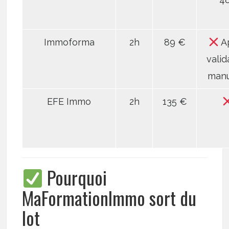
Immoforma
2h
89 €
A
valid
manu
EFE Immo
2h
135 €
Pourquoi
MaFormationImmo sort du
lot